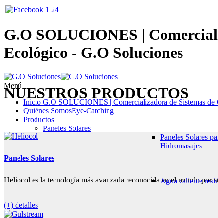
G.O SOLUCIONES | Comercializ
Ecológico - G.O Soluciones
genti dama la moda
Menú
NUESTROS PRODUCTOS
Inicio
G.O SOLUCIONES | Comercializadora de Sistemas de C
Quiénes Somos
Eye-Catching
Productos
Paneles Solares
Paneles Solares pa
Hidromasajes
Paneles Solares
Heliocol es la tecnología más avanzada reconocida en el mundo por su
Agua caliente resi
(+) detalles