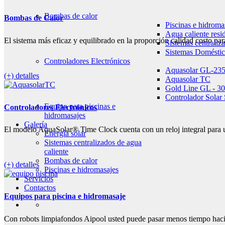
Bombas de calor
Bombas de Calor
Piscinas e hidroma
Agua caliente resi
El sistema más eficaz y equilibrado en la proporción 
Sistemas centraliz
Sistemas Doméstic
Controladores Electrónicos
Aquasolar GL-23
(+) detalles
Aquasolar TC
Gold Line GL - 30
Controlador Solar 
Equipo para piscinas e
Controladores Electrónicos
hidromasajes
Galería
El modelo AquaSolar® Time Clock cuenta con un reloj integral 
Energía solar
Sistemas centralizados de agua
caliente
Bombas de calor
(+) detalles
Piscinas e hidromasajes
Servicios
Contactos
Equipos para piscina e hidromasaje
Con robots limpiafondos Aipool usted